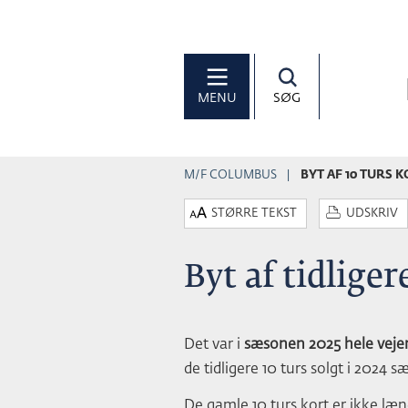
MENU
SØG
M/F COLUMBUS
BYT AF 10 TURS 
STØRRE TEKST
UDSKRIV
Byt af tidliger
Det var i
sæsonen 2025 hele vejen 
de tidligere 10 turs solgt i 2024
De gamle 10 turs kort er ikke læn