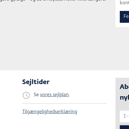
kont
Fe
Sejltider
Ab
Se
vores sejlplan
.
ny
Tilgængelighedserklæring