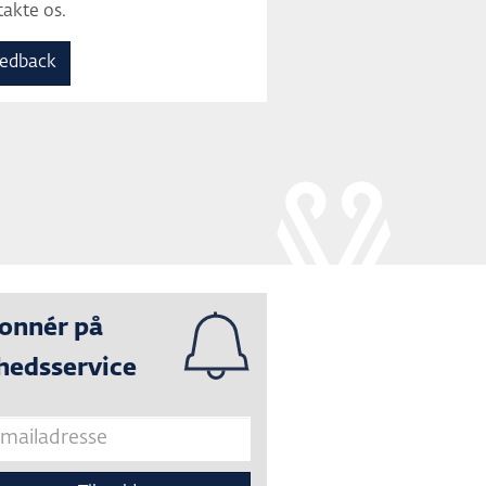
akte os.
edback
onnér på
hedsservice