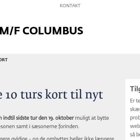
Hop
KONTAKT
til
sidens
M/F COLUMBUS
indhold
KORT
Ti
e 10 turs kort til nyt
Er t
skær
pro
indtil sidste tur den 19. oktober
muligt at bytte
webt
 sæsonen samt i sæsonerne forinden.
så b
gere gyldige - og de ombyttes heller ikke længere.